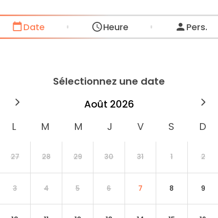
Date
Heure
Pers.
Sélectionnez une date
août
2026
27
28
29
30
31
1
2
3
4
5
6
7
8
9